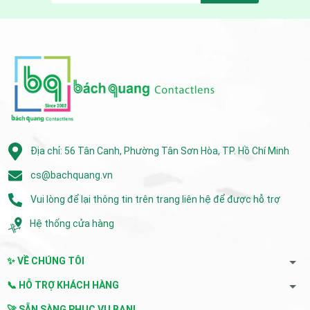
Địa chỉ: 56 Tân Canh, Phường Tân Sơn Hòa, TP. Hồ Chí Minh
cs@bachquang.vn
Vui lòng để lại thông tin trên trang liên hệ để được hỗ trợ
Hệ thống cửa hàng
✨ VỀ CHÚNG TÔI
📞 HỖ TRỢ KHÁCH HÀNG
🚀 SẴN SÀNG PHỤC VỤ BẠN!