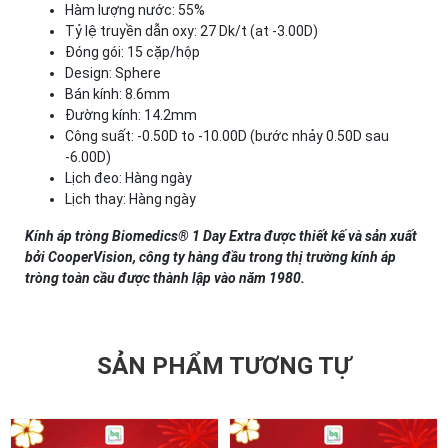
Hàm lượng nước: 55%
Tỷ lệ truyền dẫn oxy: 27 Dk/t (at -3.00D)
Đóng gói: 15 cặp/hộp
Design: Sphere
Bán kính: 8.6mm
Đường kính: 14.2mm
Công suất: -0.50D to -10.00D (bước nhảy 0.50D sau
-6.00D)
Lịch đeo: Hàng ngày
Lịch thay: Hàng ngày
Kính áp tròng Biomedics® 1 Day Extra được thiết kế và sản xuất
bởi CooperVision, công ty hàng đầu trong thị trường kính áp
tròng toàn cầu được thành lập vào năm 1980.
SẢN PHẨM TƯƠNG TỰ