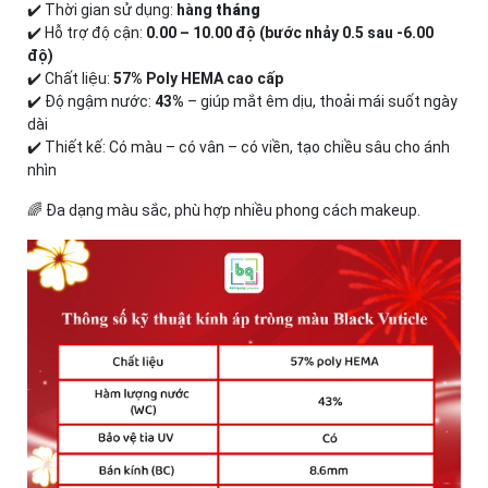
✔️ Thời gian sử dụng:
hàng
tháng
✔️ Hỗ trợ độ cận:
0.00 – 10.00 độ (bước nhảy 0.5 sau -6.00
độ)
✔️ Chất liệu:
57% Poly HEMA cao cấp
✔️ Độ ngậm nước:
43%
– giúp mắt êm dịu, thoải mái suốt ngày
dài
✔️ Thiết kế: Có màu – có vân – có viền, tạo chiều sâu cho ánh
nhìn
🌈 Đa dạng màu sắc, phù hợp nhiều phong cách makeup.