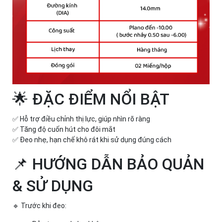
🌟 ĐẶC ĐIỂM NỔI BẬT
✅ Hỗ trợ điều chỉnh thị lực, giúp nhìn rõ ràng
✅ Tăng độ cuốn hút cho đôi mắt
✅ Đeo nhẹ, hạn chế khô rát khi sử dụng đúng cách
📌 HƯỚNG DẪN BẢO QUẢN
& SỬ DỤNG
🔹 Trước khi đeo: