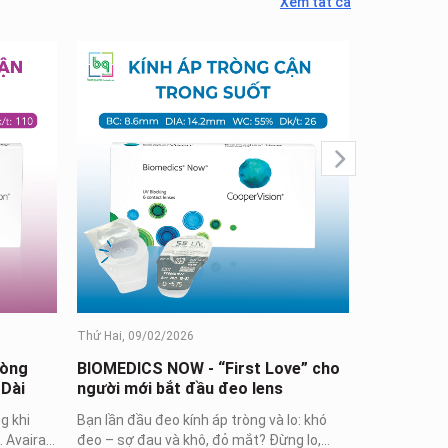
Xem tất cả
Thứ Hai, 09/
BIOMEDICS
và an toàn
Kính áp trò
thiết kế và 
công ty hàng
tròng toàn...
Thứ Hai, 09/02/2026
ròng
BIOMEDICS NOW - “First Love” cho
 Dài
người mới bắt đầu đeo lens
g khi
Bạn lần đầu đeo kính áp tròng và lo: khó
. Avaira
đeo – sợ đau và khô, đỏ mắt? Đừng lo,