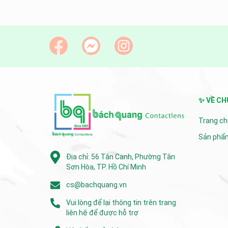
ty Trial
cho ánh nhìn, Sunstone Moon Iris chắc...
veo tựa á
✨ VỀ CH
Trang ch
Sản phẩ
Địa chỉ: 56 Tân Canh, Phường Tân
Sơn Hòa, TP. Hồ Chí Minh
cs@bachquang.vn
Vui lòng để lại thông tin trên trang
liên hệ để được hỗ trợ