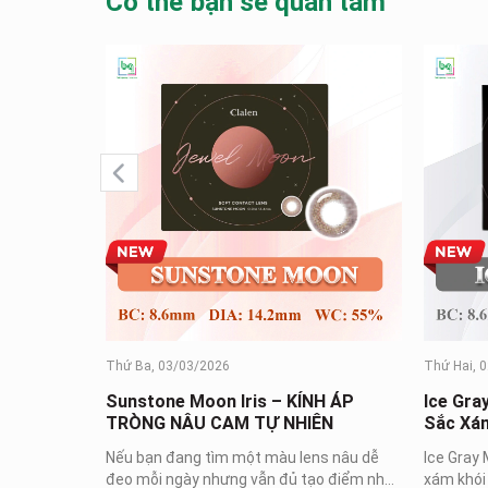
Có thể bạn sẽ quan tâm
Thứ Ba, 03/03/2026
Thứ Hai, 
 áp tròng
Sunstone Moon Iris – KÍNH ÁP
Ice Gra
s
TRÒNG NÂU CAM TỰ NHIÊN
Sắc Xám
Chuẩn 
ính áp tròng
Nếu bạn đang tìm một màu lens nâu dễ
Ice Gray 
 giác thoải
đeo mỗi ngày nhưng vẫn đủ tạo điểm nhấn
xám khói