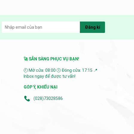
u
Biomedics Now chính là...
Đăng kí
🚀 SẴN SÀNG PHỤC VỤ BẠN!
🕘 Mở cửa: 08:00 🕔 Đóng cửa: 17:15 📍
Inbox ngay để được tư vấn!
GÓP Ý, KHIẾU NẠI
(028)73028586