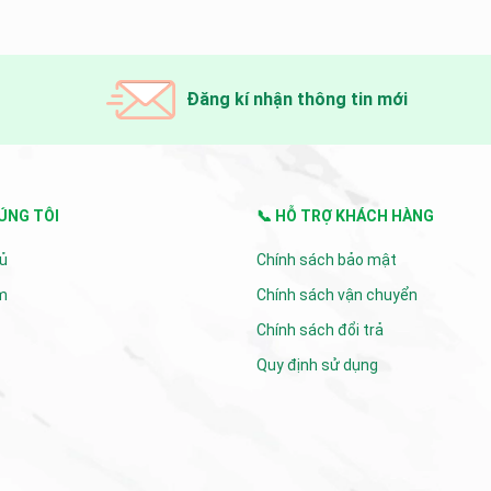
nh trăng băng giá. Với...
Vitality được thiết kế với chất liệ
silicone...
Đăng kí nhận thông tin mới
ÚNG TÔI
📞 HỖ TRỢ KHÁCH HÀNG
ủ
Chính sách bảo mật
m
Chính sách vận chuyển
Chính sách đổi trả
Quy định sử dụng